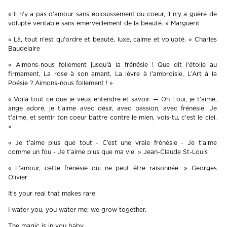
« Il n'y a pas d'amour sans éblouissement du coeur, il n'y a guère de
volupté véritable sans émerveillement de la beauté. » Marguerit
« Là, tout n'est qu'ordre et beauté, luxe, calme et volupté. » Charles
Baudelaire
« Aimons-nous follement jusqu'à la frénésie ! Que dit l'étoile au
firmament, La rose à son amant, La lèvre à l'ambroisie, L’Art à la
Poésie ? Aimons-nous follement ! »
« Voilà tout ce que je veux entendre et savoir. — Oh ! oui, je t'aime,
ange adoré, je t'aime avec désir, avec passion, avec frénésie. Je
t'aime, et sentir ton coeur battre contre le mien, vois-tu, c'est le ciel.
»
« Je t’aime plus que tout - C’est une vraie frénésie - Je t’aime
comme un fou - Je t’aime plus que ma vie. » Jean-Claude St-Louis
« L’amour, cette frénésie qui ne peut être raisonnée. » Georges
Olivier
It's your real that makes rare
I water you, you water me; we grow together.
The magic is in you baby.