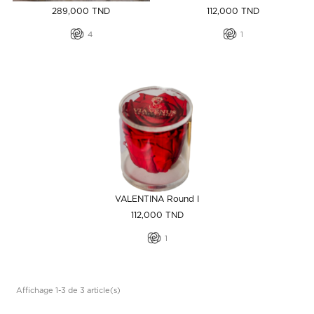
Prix
Prix
289,000 TND
112,000 TND
4
1
VALENTINA Round I
Prix
112,000 TND
1
Affichage 1-3 de 3 article(s)