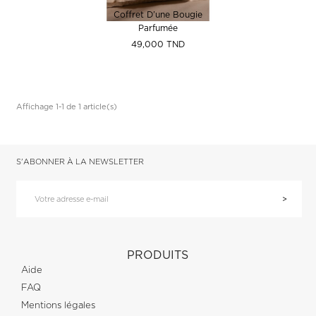
Coffret D’une Bougie
Parfumée
Prix
49,000 TND
Affichage 1-1 de 1 article(s)
S'ABONNER À LA NEWSLETTER
PRODUITS
Aide
FAQ
Mentions légales