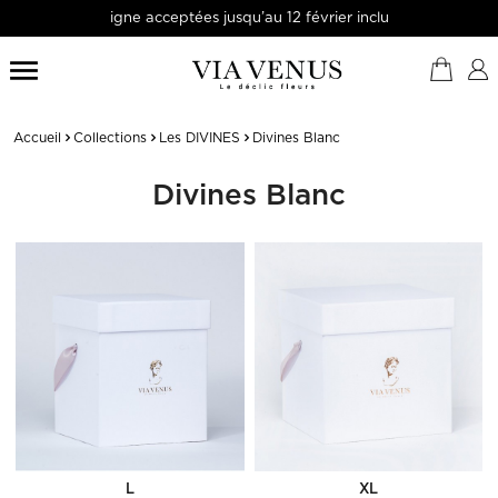
gne acceptées jusqu’au 12 février inclus

Accueil
Collections
Les DIVINES
Divines Blanc
Divines Blanc
L
XL